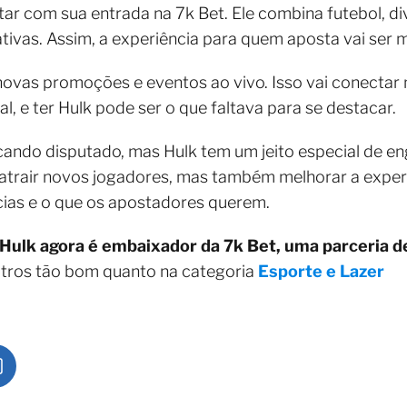
tar com sua entrada na 7k Bet. Ele combina futebol, d
tivas. Assim, a experiência para quem aposta vai ser ma
 novas promoções e eventos ao vivo. Isso vai conecta
al, e ter Hulk pode ser o que faltava para se destacar.
ando disputado, mas Hulk tem um jeito especial de eng
trair novos jogadores, mas também melhorar a experiê
ias e o que os apostadores querem.
Hulk agora é embaixador da 7k Bet, uma parceria d
utros tão bom quanto na categoria
Esporte e Lazer