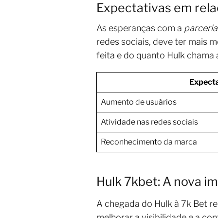
Expectativas em rela
As esperanças com a
parceria
redes sociais, deve ter mais
feita e do quanto Hulk chama 
Expecta
Aumento de usuários
Atividade nas redes sociais
Reconhecimento da marca
Hulk 7kbet: A nova 
A chegada do Hulk à 7k Bet r
melhorar a visibilidade e a co