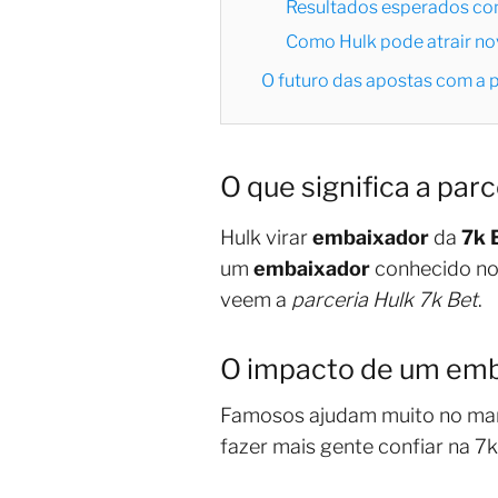
Resultados esperados co
Como Hulk pode atrair no
O futuro das apostas com a 
O que significa a parc
Hulk virar
embaixador
da
7k 
um
embaixador
conhecido no
veem a
parceria Hulk 7k Bet
.
O impacto de um emb
Famosos ajudam muito no mark
fazer mais gente confiar na 7