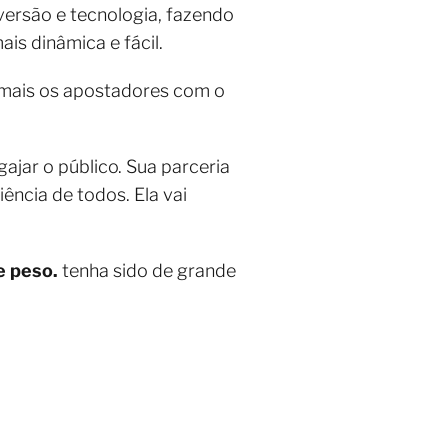
iversão e tecnologia, fazendo
is dinâmica e fácil.
r mais os apostadores com o
ajar o público. Sua parceria
ncia de todos. Ela vai
e peso.
tenha sido de grande