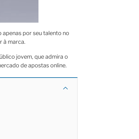
apenas por seu talento no
r à marca.
público jovem, que admira o
mercado de apostas online.