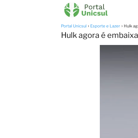
Portal Unicsul
Esporte e Lazer
Hulk ag
Hulk agora é embaixa